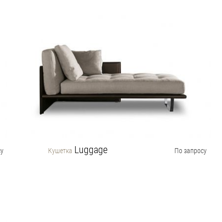
Luggage
су
Кушетка
По запросу