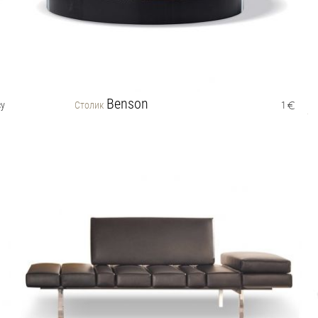
Benson
су
Столик
1