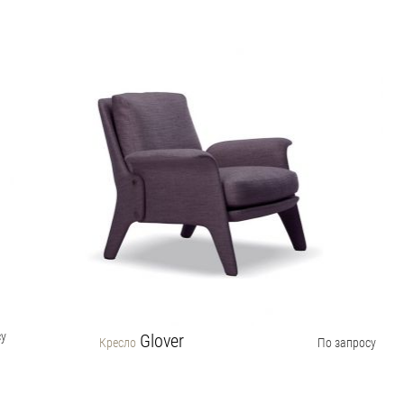
су
Glover
Кресло
По запросу