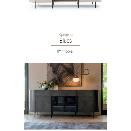
Креденс
Blues
от 4455