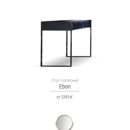
Стол туалетный
Ebon
от 2395