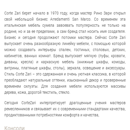
Corte Zari берет начало в 1970 году, когда мастер Рино Зари открыл
свой небольшой бизнес Arredamenti San Marco. Со временем эта
итальянская мебель сумела завоевать популярность не только на
родине, но и за ее пределами, а сам бренд стал носить имя создателя.
Бизнес и сегодня продолжают потомки мастера. Сейчас Corte Zari
выпускает очень разнообразную линейку мебели, с помощью которой
можно создавать интерьеры спален, гостиных, столовых, детских,
кабинетов, ванных комнат. Бренд выпускает мягкую (пуфы, кровати,
диваны, кресла) и каркасную мебель (книжные шкафы, комоды,
витрины, платяные шкафы, столы), зеркала, освещение и аксессуары.
Стиль Corte Zari – это сдержанная и очень уютная классика, в которой
преобладают натуральные оттенки, изысканный декор и проверенные
временем силуэты. Для создания мебели используются массивы
дерева, кожа, дорогой текстиль, стекло.
Сегодня CorteZari интерпретирует драгоценные учения мастеров
ремесленников и связывает их с современными стандартами качества,
продиктованными потребностями комфорта и качества,
Консоли