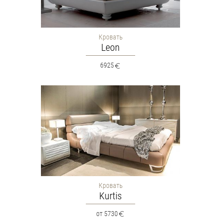
Кровать
Leon
6925
Кровать
Kurtis
от 5730