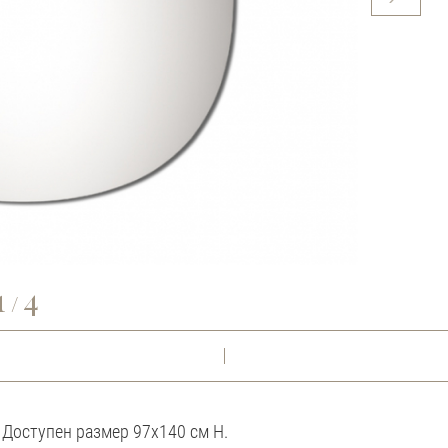
1
4
/
. Доступен размер 97х140 см Н.