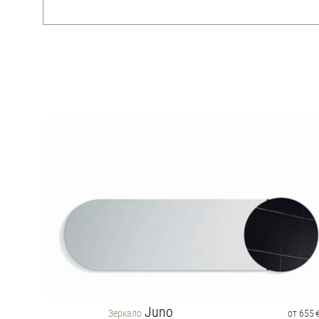
Juno
от 620
Зеркало
от 655