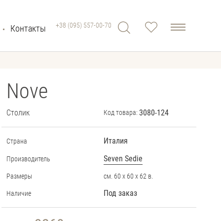
+38 (095) 557-00-70
Контакты
Nove
Столик
3080-124
Код товара:
Италия
Страна
Seven Sedie
Производитель
Размеры
см. 60 х 60 х 62 в.
Под заказ
Наличие