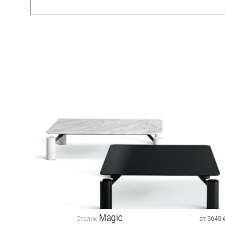
Magic
2960
Столик
от 3640