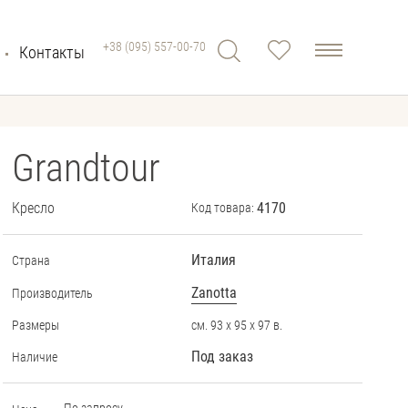
+38 (095) 557-00-70
Контакты
Grandtour
Кресло
4170
Код товара:
Италия
Страна
Zanotta
Производитель
Размеры
см. 93 х 95 х 97 в.
Под заказ
Наличие