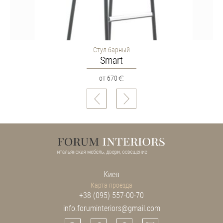
Стул барный
Smart
от 670
Киев
Карта проезда
+38 (095) 557-00-70
info.foruminteriors@gmail.com