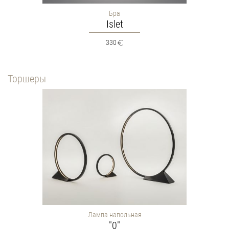
Бра
Islet
330
Торшеры
Лампа напольная
"0"