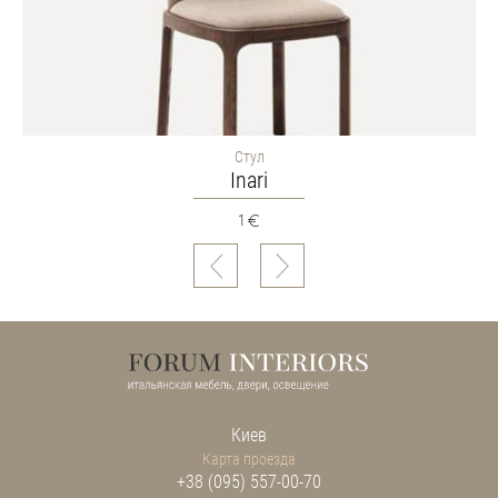
Стул
Inari
1
Киев
Карта проезда
+38 (095) 557-00-70