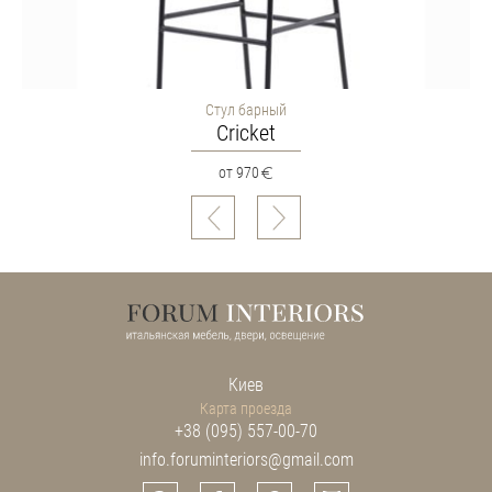
Стул барный
Cricket
от 970
Киев
Карта проезда
+38 (095) 557-00-70
info.foruminteriors@gmail.com