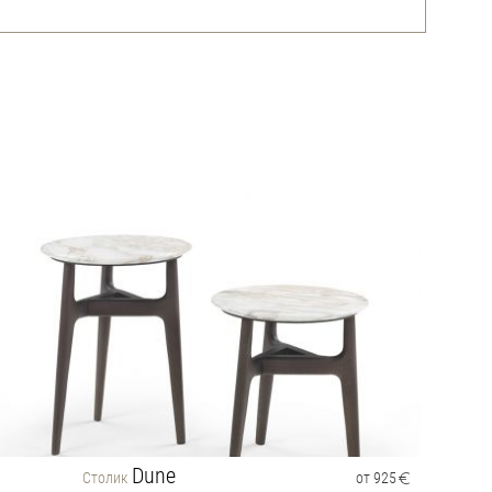
Dune
Столик
от 925