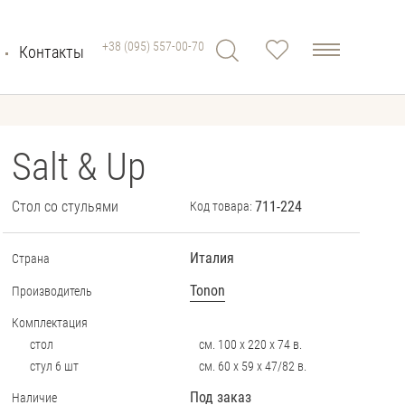
+38 (095) 557-00-70
Контакты
Salt & Up
Стол со стульями
711-224
Код товара:
Италия
Страна
Tonon
Производитель
Комплектация
стол
см. 100 х 220 х 74 в.
стул 6 шт
см. 60 х 59 х 47/82 в.
Под заказ
Наличие