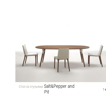
Salt&Pepper and
1
Cтол со стульями
1
Pit