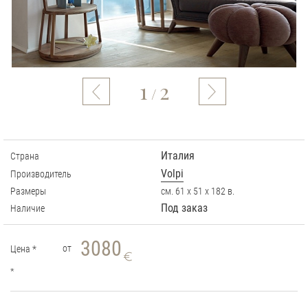
1
2
/
Италия
Страна
Volpi
Производитель
Размеры
см. 61 х 51 х 182 в.
Под заказ
Наличие
3080
от
Цена
*
*