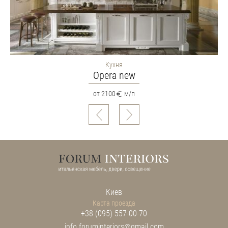
Кухня
Opera new
от 2100
м/п
Киев
Карта проезда
+38 (095) 557-00-70
info.foruminteriors@gmail.com