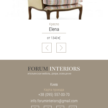
Кресло
Elena
от 1340
Киев
Карта проезда
+38 (095) 557-00-70
info.foruminteriors@gmail.com