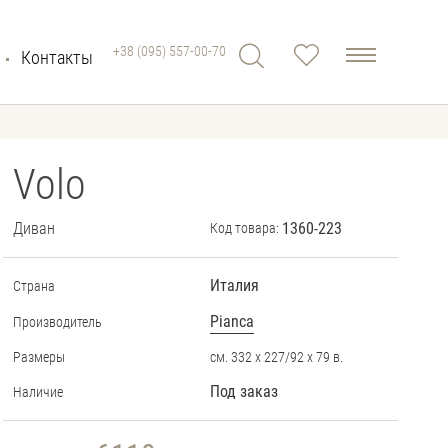
+38 (095) 557-00-70
Контакты
Volo
Диван
1360-223
Код товара:
Италия
Страна
Pianca
Производитель
Размеры
см. 332 х 227/92 х 79 в.
Под заказ
Наличие